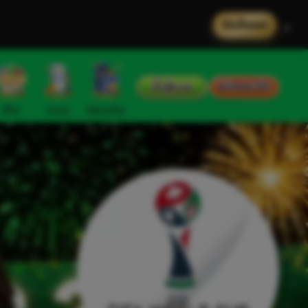
ติดตั้งแอป
✕
คีโน่
เทรด
อีสปอร์ต